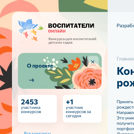
Разраб
Конкурсы для воспитателей
детских садов
Главная
О проекте
Кон
ро
2453
+1
Принять 
рождест
участника
участник
конкурсов
конкурсов за
Направле
сегодня
Это уник
получит
портфоли
Все конкурсы
Дипломы