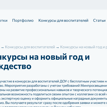
отки
Портфолио
Конкурсы для воспитателей
Статьи
→
Конкурсы для воспитателей
→
Конкурсы на новый год и
курсы на новый год и
ждество
участие в конкурсах для воспитателей ДОУ с бесплатным участием н
во. Мероприятия разработаны с учетом требований Минпросвещени
ны на развитие профессиональных навыков и творческого потенциа
альная возможность поделиться своим опытом с коллегами со всей 
ь экспертную оценку и оформить официальные наградные документы
о. Вы получаете результат сразу после одобрения заявки и можете
 и подтверждающие документы в Личном кабинете.