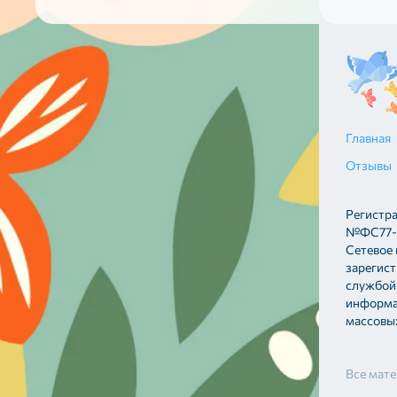
Главная
Отзывы
Регистр
№ФС77-8
Сетевое
зарегис
службой 
информа
массовы
Все мате