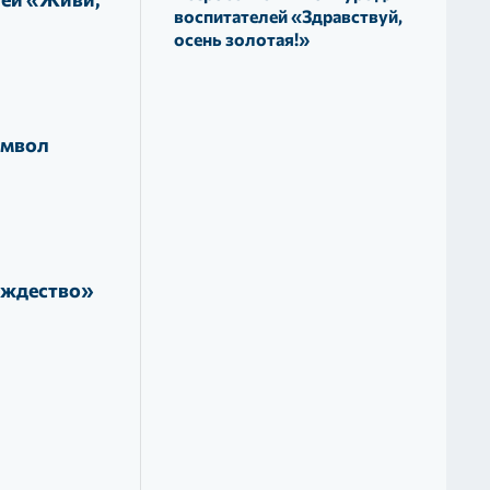
воспитателей «Здравствуй,
осень золотая!»
имвол
ождество»