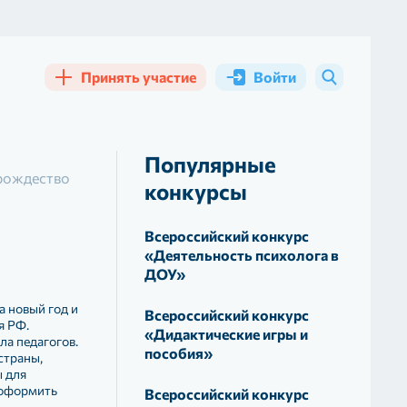
Принять участие
Войти
Популярные
 рождество
конкурсы
Всероссийский конкурс
«Деятельность психолога в
ДОУ»
а новый год и
Всероссийский конкурс
я РФ.
«Дидактические игры и
ла педагогов.
пособия»
страны,
 для
 оформить
Всероссийский конкурс