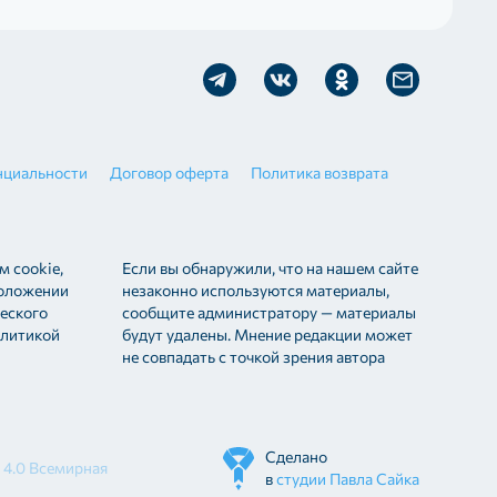
нциальности
Договор оферта
Политика возврата
м cookie,
Если вы обнаружили, что на нашем сайте
положении
незаконно используются материалы,
еского
сообщите администратору — материалы
олитикой
будут удалены. Мнение редакции может
не совпадать с точкой зрения автора
Сделано
 4.0 Всемирная
в
студии Павла Сайка