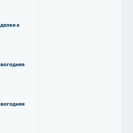
делки к
овогодняя
овогодняя